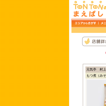
元気亭 村
もつ煮（みそ