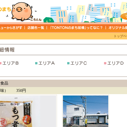
トップペ
上食品
味） 350円